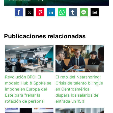
Publicaciones relacionadas
Revolución BPO: El
El reto del Nearshoring:
modelo Hub & Spoke se
Crisis de talento bilingüe
impone en Europa del
en Centroamérica
Este para frenar la
dispara los salarios de
rotación de personal
entrada un 15%