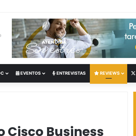
 del Nearshoring: Crisis de talento bilingüe en Centroamérica dispara lo
OC
EVENTOS
ENTREVISTAS
REVIEWS
o Cisco Business