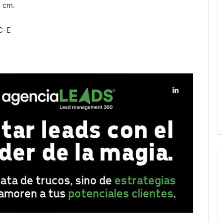
3 cm.
C-E