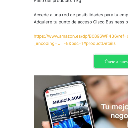
Peso del producto: 1 kg
Accede a una red de posibilidades para tu em
Adquiere tu punto de acceso Cisco Business 
https://www.amazon.es/dp/B0896WF436/re
_encoding=UTF8&psc=1#productDetails
Únete a nues