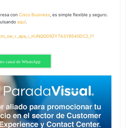
presa con
Cisco Business
, es simple flexible y seguro.
pulsando
aquí
.
f=cm_sw_r_apa_i_HJNQGD9ZYTA3Y8540DC2_1?
tro canal de WhatsApp