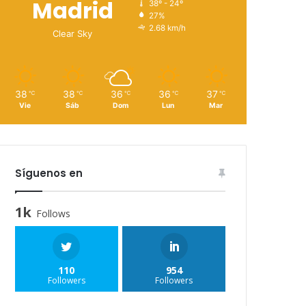
Madrid
38º - 24º
27%
2.68 km/h
Clear Sky
38
38
36
36
37
℃
℃
℃
℃
℃
Vie
Sáb
Dom
Lun
Mar
Síguenos en
1k
Follows
110
954
Followers
Followers