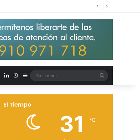
s salarios de entrada un 15%
X
LinkedIn
WhatsApp
Barra lateral
Buscar
por
El Tiempo
31
℃