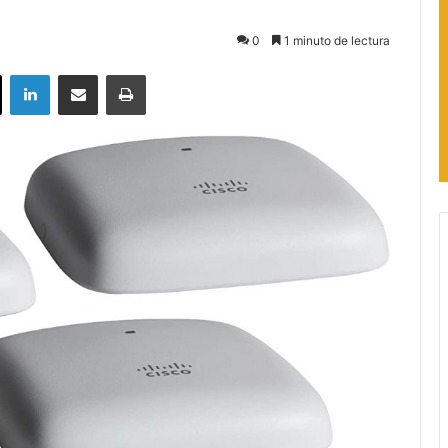
0
1 minuto de lectura
ok
X
LinkedIn
Compartir por correo electrónico
Imprimir