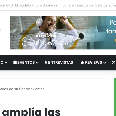
 del Nearshoring: Crisis de talento bilingüe en Centroamérica dispara lo
OC
EVENTOS
ENTREVISTAS
REVIEWS
idades de su Contact Center
 amplía las