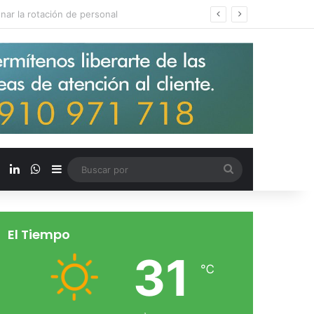
s salarios de entrada un 15%
X
LinkedIn
WhatsApp
Barra lateral
Buscar
por
El Tiempo
31
℃