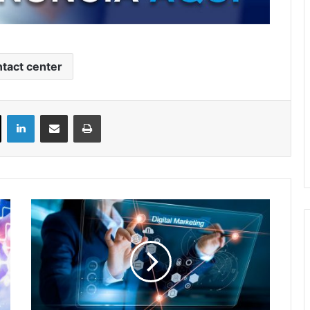
tact center
ok
X
LinkedIn
Compartir por correo electrónico
Imprimir
México:
Congreso
Nacional
de
Marketing
Digital
2019