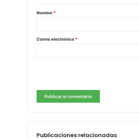
a
r
Nombre
*
i
o
*
Correo electrónico
*
Publicaciones relacionadas