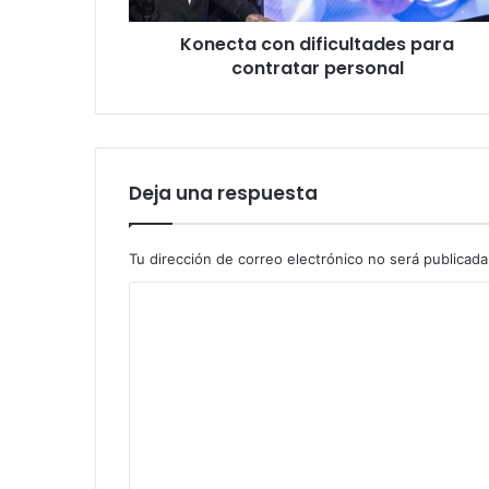
Konecta con dificultades para
contratar personal
Deja una respuesta
Tu dirección de correo electrónico no será publicada
C
o
m
e
n
t