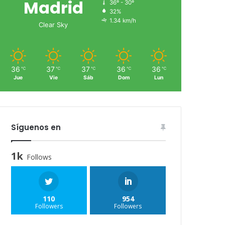
Madrid
36º - 30º
32%
1.34 km/h
Clear Sky
36
37
37
36
36
℃
℃
℃
℃
℃
Jue
Vie
Sáb
Dom
Lun
Síguenos en
1k
Follows
110
954
Followers
Followers