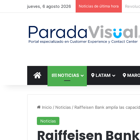
jueves, 6 agosto 2026
Noticias de última hora
El reto
INICIO
NOTICIAS
LATAM
MAR
Inicio
/
Noticias
/
Raiffeisen Bank amplía las capac
Noticias
Raiffeisen Bank