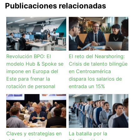
Publicaciones relacionadas
Revolución BPO: El
El reto del Nearshoring:
modelo Hub & Spoke se
Crisis de talento bilingüe
impone en Europa del
en Centroamérica
Este para frenar la
dispara los salarios de
rotación de personal
entrada un 15%
Claves y estrategias en
La batalla por la