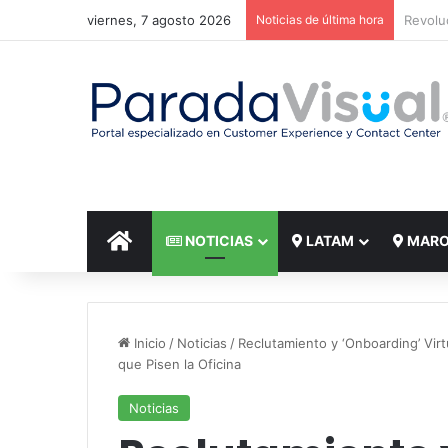
viernes, 7 agosto 2026
Noticias de última hora
El reto
INICIO
NOTICIAS
LATAM
MAR
Inicio
/
Noticias
/
Reclutamiento y ‘Onboarding’ Vir
que Pisen la Oficina
Noticias