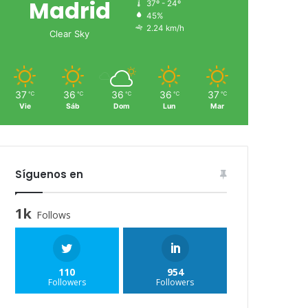
Madrid
37º - 24º
45%
2.24 km/h
Clear Sky
37
36
36
36
37
℃
℃
℃
℃
℃
Vie
Sáb
Dom
Lun
Mar
Síguenos en
1k
Follows
110
954
Followers
Followers