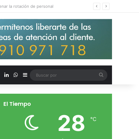
s salarios de entrada un 15%
X
LinkedIn
WhatsApp
Barra lateral
Buscar
por
El Tiempo
28
℃