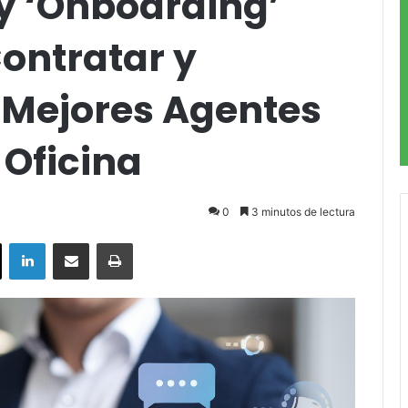
y ‘Onboarding’
ontratar y
s Mejores Agentes
 Oficina
0
3 minutos de lectura
ok
X
LinkedIn
Compartir por correo electrónico
Imprimir