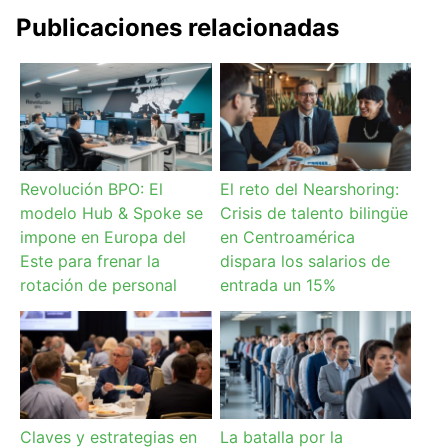
Publicaciones relacionadas
Revolución BPO: El
El reto del Nearshoring:
modelo Hub & Spoke se
Crisis de talento bilingüe
impone en Europa del
en Centroamérica
Este para frenar la
dispara los salarios de
rotación de personal
entrada un 15%
Claves y estrategias en
La batalla por la