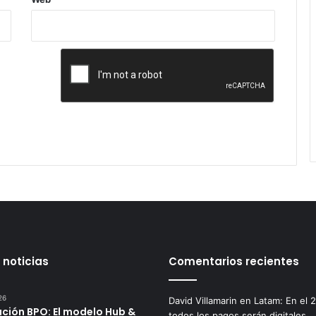
 noticias
Comentarios recientes
26
David Villamarin
en
Latam: En el 
ución BPO: El modelo Hub &
todos los pagos serán digitales