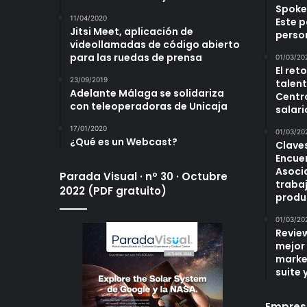
Spoke
11/04/2020
Este p
Jitsi Meet, aplicación de
perso
videollamadas de código abierto
para las ruedas de prensa
01/03/20
El ret
23/09/2019
talent
Adelante Málaga se solidariza
Centr
con teleoperadoras de Unicaja
salari
17/01/2020
01/03/20
¿Qué es un Webcast?
Claves
Encuen
Asoci
Parada Visual · nº 30 · Octubre
traba
2022 (PDF gratuito)
produ
01/03/20
Revie
mejor
marke
suite 
Empres