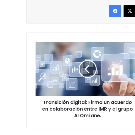
Facebo
Transición
digital:
Firma
un
acuerdo
en
colaboración
entre
IMR
Transición digital: Firma un acuerdo
y
el
en colaboración entre IMR y el grupo
grupo
Al Omrane.
Al
Omrane.