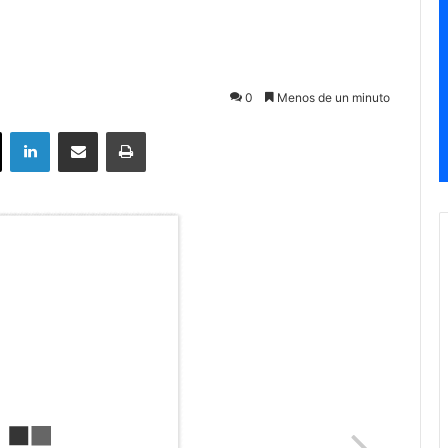
0
Menos de un minuto
ok
X
LinkedIn
Compartir por correo electrónico
Imprimir