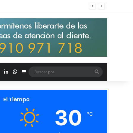
s salarios de entrada un 15%
X
LinkedIn
WhatsApp
Barra lateral
Buscar
por
El Tiempo
30
℃