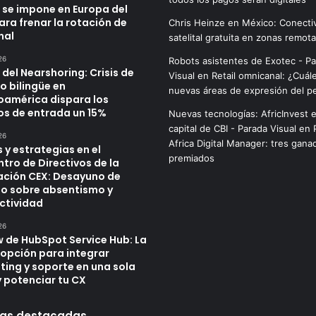
 se impone en Europa del
ara frenar la rotación de
Chris Heinze
en
México: Conecti
nal
satelital gratuita en zonas remot
26
Robots asistentes de Exotec - P
o del Nearshoring: Crisis de
Visual
en
Retail omnicanal: ¿Cuál
o bilingüe en
nuevas áreas de expresión del p
oamérica dispara los
os de entrada un 15%
Nuevas tecnologías: AfricInvest e
capital de CBI - Parada Visual
en
26
Africa Digital Manager: tres gana
 y estrategias en el
premiados
tro de Directivos de la
ación CEX: Desayuno de
jo sobre absentismo y
ctividad
26
w de HubSpot Service Hub: La
 opción para integrar
ting y soporte en una sola
y potenciar tu CX
as destacadas