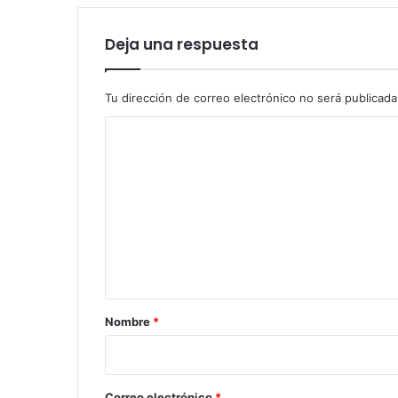
Deja una respuesta
Tu dirección de correo electrónico no será publicada
C
o
m
e
n
t
a
r
Nombre
*
i
o
*
Correo electrónico
*