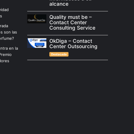
alcance
vidad
as
Quality must be –
Contact Center
arada
Consulting Service
es son las
erfume?
OkDiga – Contact
Center Outsourcing
ntra en la
Premio
Destacada
dores