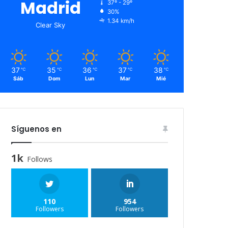
Madrid
37º - 29º
30%
1.34 km/h
Clear Sky
37
35
36
37
38
℃
℃
℃
℃
℃
Sáb
Dom
Lun
Mar
Mié
Síguenos en
1k
Follows
110
954
Followers
Followers