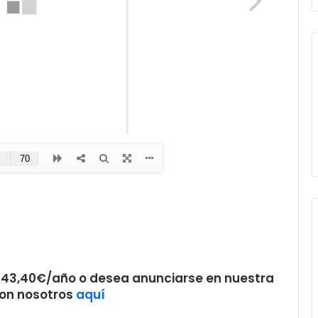
 143,4‬0€/año
o desea anunciarse en nuestra
con nosotros
aquí