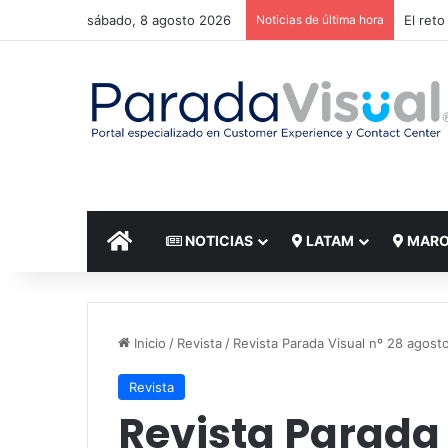
sábado, 8 agosto 2026
Noticias de última hora
El reto
INICIO
NOTICIAS
LATAM
MAR
Inicio
/
Revista
/
Revista Parada Visual nº 28 agost
Revista
Revista Parada 