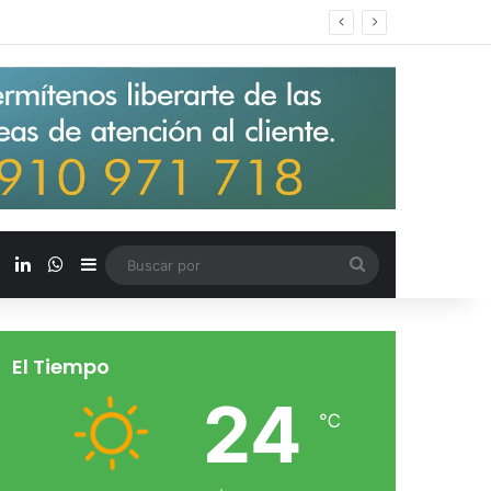
s salarios de entrada un 15%
X
LinkedIn
WhatsApp
Barra lateral
Buscar
por
El Tiempo
24
℃