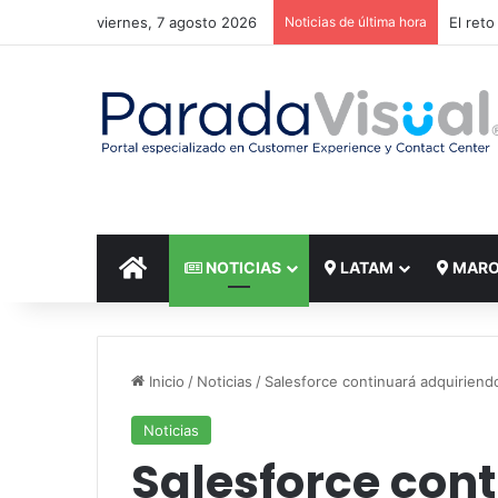
viernes, 7 agosto 2026
Noticias de última hora
El reto
INICIO
NOTICIAS
LATAM
MAR
Inicio
/
Noticias
/
Salesforce continuará adquirien
Noticias
Salesforce con