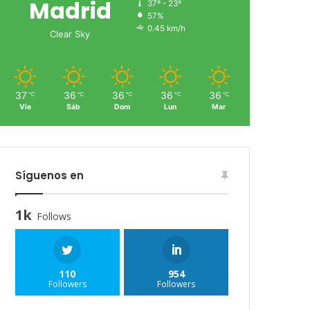
Madrid
37º - 23º
57%
0.45 km/h
Clear Sky
37
36
36
36
36
℃
℃
℃
℃
℃
Vie
Sáb
Dom
Lun
Mar
Síguenos en
1k
Follows
110
954
Followers
Followers