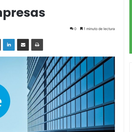
mpresas
0
1 minuto de lectura
ok
X
LinkedIn
Compartir por correo electrónico
Imprimir