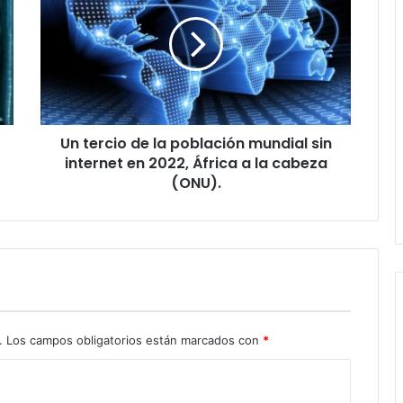
de
la
población
mundial
sin
internet
en
Un tercio de la población mundial sin
2022,
África
internet en 2022, África a la cabeza
a
(ONU).
la
cabeza
(ONU).
.
Los campos obligatorios están marcados con
*