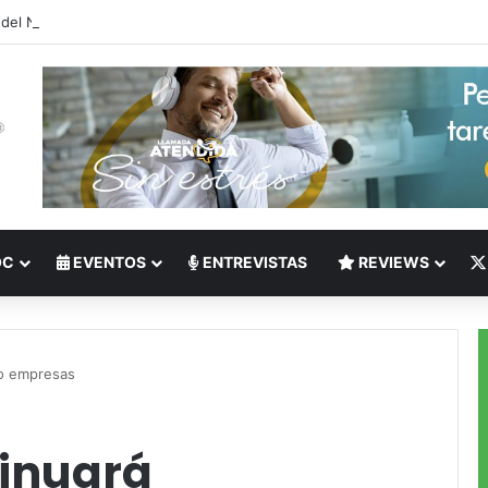
 del Nearshoring: Crisis de talento bilingüe en Centroamérica dispara lo
OC
EVENTOS
ENTREVISTAS
REVIEWS
do empresas
tinuará