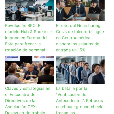
Revolución BPO: El
El reto del Nearshoring:
modelo Hub & Spoke se
Crisis de talento bilingüe
impone en Europa del
en Centroamérica
Este para frenar la
dispara los salarios de
rotación de personal
entrada un 15%
Claves y estrategias en
La batalla por la
el Encuentro de
“Verificación de
Directivos de la
Antecedentes”: Retrasos
Asociación CEX:
en el background check
Desayuno de trabajo
frenan las