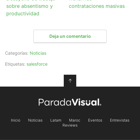
sobre absentismo y
contrataciones masivas
productividad
Deja un comentario
Categorías:
Noticias
Etiquetas:
salesforce
↑
Inicio
Noticias
Latam
Maroc
Eventos
Entrevistas
Reviews