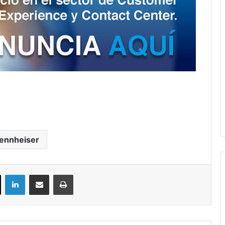
ennheiser
ok
X
LinkedIn
Compartir por correo electrónico
Imprimir