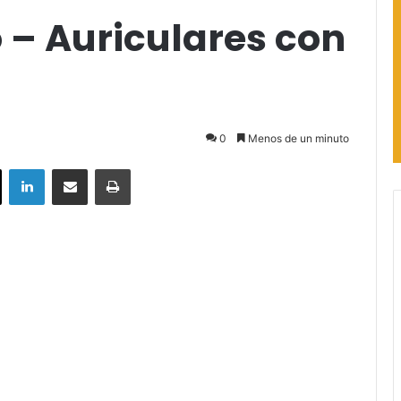
– Auriculares con
0
Menos de un minuto
ok
X
LinkedIn
Compartir por correo electrónico
Imprimir