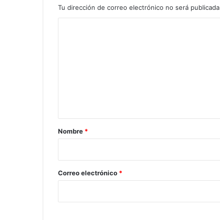
Tu dirección de correo electrónico no será publicada
C
o
m
e
n
t
a
r
Nombre
*
i
o
*
Correo electrónico
*