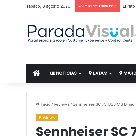
sábado, 8 agosto 2026
Noticias de última hora
El reto
INICIO
NOTICIAS
LATAM
MAR
Inicio
/
Reviews
/
Sennheiser SC 75 USB MS Binaur
Reviews
Sennheiser SC 