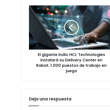
El
gigante
indio
HCL
Technologies
instalará
su
Delivery
Center
El gigante indio HCL Technologies
en
Rabat,
instalará su Delivery Center en
1.000
Rabat, 1.000 puestos de trabajo en
puestos
juego
de
trabajo
en
juego
Deja una respuesta