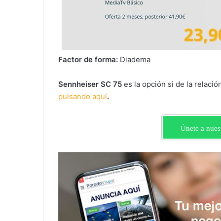
Factor de forma:
‎Diadema
Sennheiser SC 75
es la opción si de la relació
pulsando aquí
.
Únete a nues