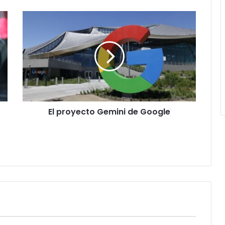
El
proyecto
Gemini
de
Google
El proyecto Gemini de Google