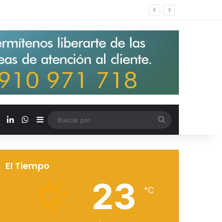
s salarios de entrada un 15%
X
LinkedIn
WhatsApp
Barra lateral
Buscar
por
El Tiempo
23
℃