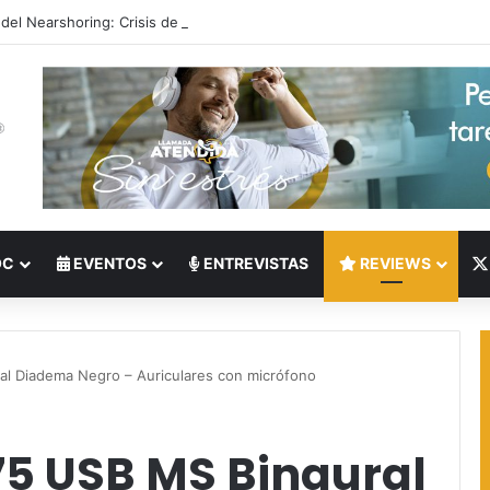
 del Nearshoring: Crisis de talento bilingüe en Centroamérica dispara lo
OC
EVENTOS
ENTREVISTAS
REVIEWS
al Diadema Negro – Auriculares con micrófono
75 USB MS Binaural