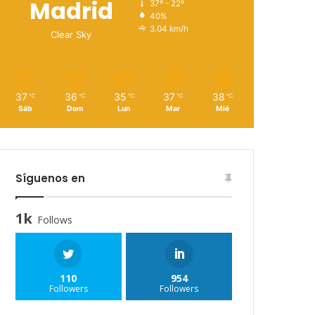
Madrid
37º - 22º
40%
3.04 km/h
Clear Sky
37
36
35
37
38
℃
℃
℃
℃
℃
Sáb
Dom
Lun
Mar
Mié
Síguenos en
1k
Follows
110
954
Followers
Followers