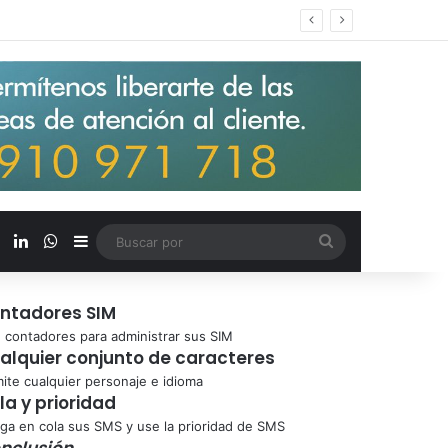
s salarios de entrada un 15%
X
LinkedIn
WhatsApp
Barra lateral
Buscar
por
ntadores SIM
 contadores para administrar sus SIM
alquier conjunto de caracteres
ite cualquier personaje e idioma
la y prioridad
ga en cola sus SMS y use la prioridad de SMS