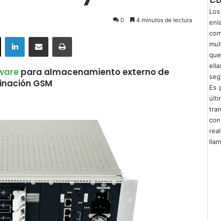
Co
Los
0
4 minutos de lectura
enl
com
ok
X
LinkedIn
Compartir por correo electrónico
Imprimir
mul
que
ell
ware
para almacenamiento externo de
seg
minación GSM
Es 
úl
tra
con
rea
lla