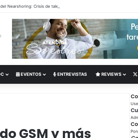
 del Nearshoring: Crisis de talento bilingüe en Centroamérica dispara lo
OC
EVENTOS
ENTREVISTAS
REVIEWS
Co
Use
Cu
Adm
Co
do GSM y más
Pon