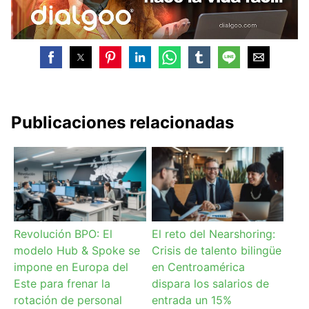
Publicaciones relacionadas
Revolución BPO: El
El reto del Nearshoring:
modelo Hub & Spoke se
Crisis de talento bilingüe
impone en Europa del
en Centroamérica
Este para frenar la
dispara los salarios de
rotación de personal
entrada un 15%