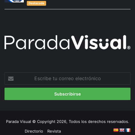
Destacada
Escribe
tu
correo
electrónico
Parada Visual © Copyright 2026, Todos los derechos reservados.
Directorio
Revista