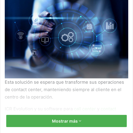
Esta solución se espera que transforme sus operaciones
de contact center, manteniendo siempre al cliente en el
centro de la operación.
ICR Evolution y su software para
call center
y
contact
center
fue elegido por FIATC Seguros para lograr una
Mostrar más
mejor trazabilidad de las gestiones, con independencia del
canal utilizado por el interlocutor. trueITsystems ha sido el