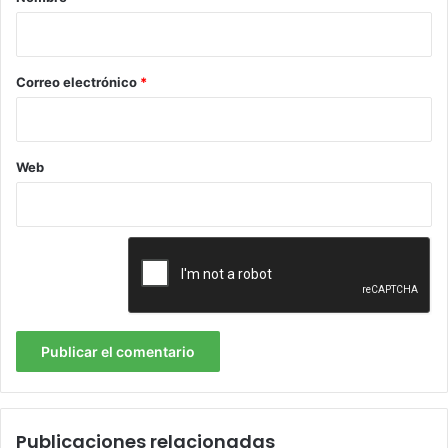
i
o
*
Correo electrónico
*
contact center
Web
Publicaciones relacionadas