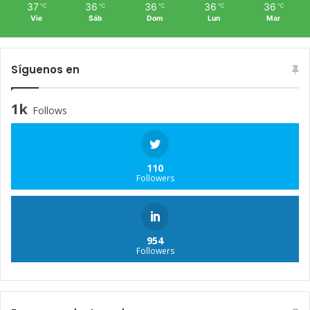
37
36
36
36
36
℃
℃
℃
℃
℃
Vie
Sáb
Dom
Lun
Mar
Síguenos en
1k
Follows
110
Followers
954
Followers