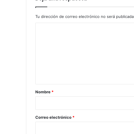
Tu dirección de correo electrónico no será publicada
C
o
m
e
n
t
a
r
Nombre
*
i
o
*
Correo electrónico
*