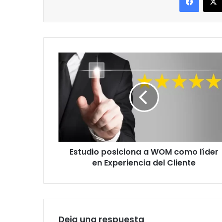
Estudio
posiciona
a
WOM
como
líder
en
Experiencia
del
Estudio posiciona a WOM como líder
Cliente
en Experiencia del Cliente
Deja una respuesta