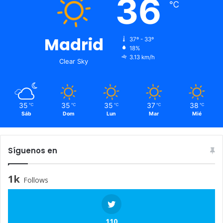
36
℃
Madrid
37º - 33º
18%
3.13 km/h
Clear Sky
35
35
35
37
38
℃
℃
℃
℃
℃
Sáb
Dom
Lun
Mar
Mié
Síguenos en
1k
Follows
110