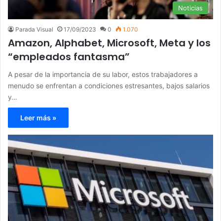
Noticias
Parada Visual
17/09/2023
0
1.070
Amazon, Alphabet, Microsoft, Meta y los
“empleados fantasma”
A pesar de la importancia de su labor, estos trabajadores a
menudo se enfrentan a condiciones estresantes, bajos salarios
y…
Leer más »