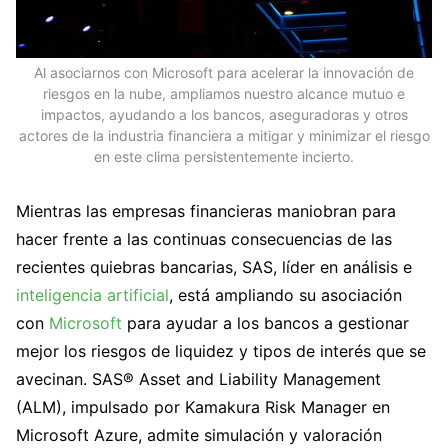
Al asociarnos con Microsoft para acelerar la innovación de
riesgos en la nube, ampliamos nuestro alcance mutuo e
impactos, ayudando a los bancos, aseguradoras y otros
actores de la industria financiera a mitigar y minimizar el riesgo
en este clima persistentemente incierto.
Mientras las empresas financieras maniobran para
hacer frente a las continuas consecuencias de las
recientes quiebras bancarias, SAS, líder en análisis e
inteligencia artificial
, está ampliando su asociación
con
Microsoft
para ayudar a los bancos a gestionar
mejor los riesgos de liquidez y tipos de interés que se
avecinan. SAS® Asset and Liability Management
(ALM), impulsado por Kamakura Risk Manager en
Microsoft Azure, admite simulación y valoración