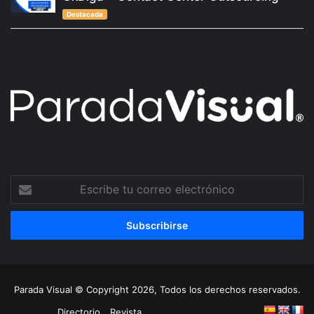
Destacada
Escribe
tu
correo
electrónico
Parada Visual © Copyright 2026, Todos los derechos reservados.
Directorio
Revista