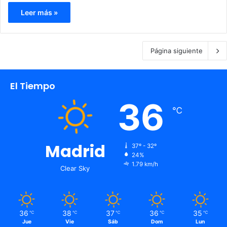
Leer más »
Página siguiente
El Tiempo
36
℃
Madrid
37º - 32º
24%
1.79 km/h
Clear Sky
36
38
37
36
35
℃
℃
℃
℃
℃
Jue
Vie
Sáb
Dom
Lun