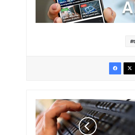
Facebo
Honduras:
Habilitan
call
center
para
realizar