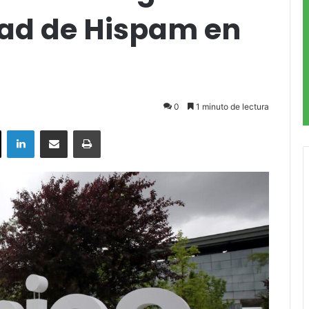
dad de Hispam en
0
1 minuto de lectura
ok
X
LinkedIn
Compartir por correo electrónico
Imprimir