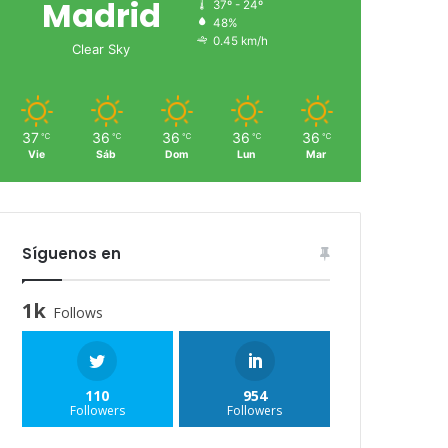
Madrid
37º - 24º
48%
0.45 km/h
Clear Sky
37
36
36
36
36
℃
℃
℃
℃
℃
Vie
Sáb
Dom
Lun
Mar
Síguenos en
1k
Follows
110
954
Followers
Followers