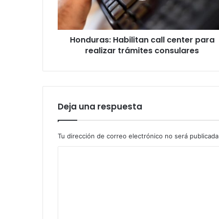
trámites
consulares
Honduras: Habilitan call center para
realizar trámites consulares
Deja una respuesta
Tu dirección de correo electrónico no será publicada
C
o
m
e
n