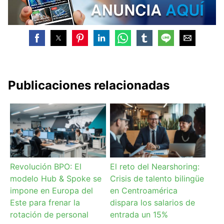
Publicaciones relacionadas
Revolución BPO: El
El reto del Nearshoring:
modelo Hub & Spoke se
Crisis de talento bilingüe
impone en Europa del
en Centroamérica
Este para frenar la
dispara los salarios de
rotación de personal
entrada un 15%