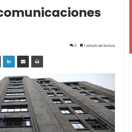
ecomunicaciones
0
1 minuto de lectura
ok
X
LinkedIn
Compartir por correo electrónico
Imprimir