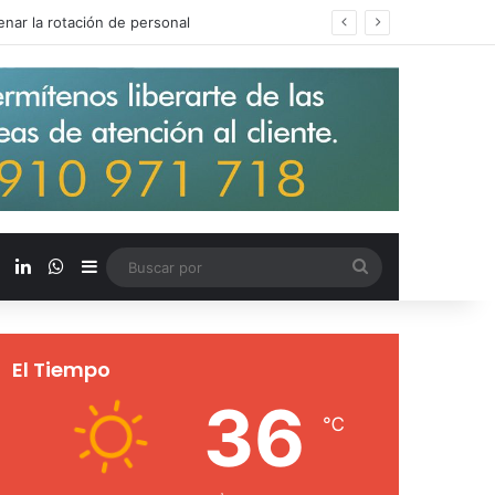
s salarios de entrada un 15%
X
LinkedIn
WhatsApp
Barra lateral
Buscar
por
El Tiempo
36
℃