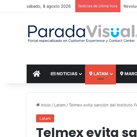
sábado, 8 agosto 2026
Noticias de última hora
El reto
INICIO
NOTICIAS
LATAM
MAR
Inicio
/
Latam
/
Telmex evita sanción del Instituto 
Latam
Telmex evita sa