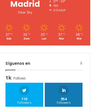
Madrid
37º - 32º
19%
3.13 km/h
Clear Sky
37
35
35
37
38
℃
℃
℃
℃
℃
Sáb
Dom
Lun
Mar
Mié
Síguenos en
1k
Follows
110
954
Followers
Followers