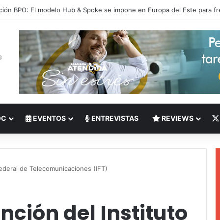
 del Nearshoring: Crisis de talento bilingüe en Centroamérica dispara lo
OC
EVENTOS
ENTREVISTAS
REVIEWS
Federal de Telecomunicaciones (IFT)
nción del Instituto