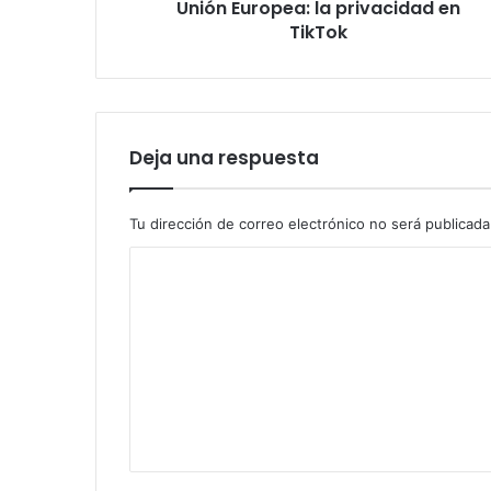
Unión Europea: la privacidad en
TikTok
Deja una respuesta
Tu dirección de correo electrónico no será publicada
C
o
m
e
n
t
a