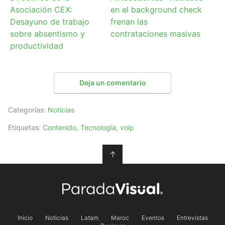
Asociación CEX:
en el background check
Desayuno de trabajo
frenan las
sobre absentismo y
contrataciones masivas
productividad
Deja un comentario
Categorías:
Noticias
Etiquetas:
Contenido
,
Tecnología
,
voip
↑
Inicio
Noticias
Latam
Maroc
Eventos
Entrevistas