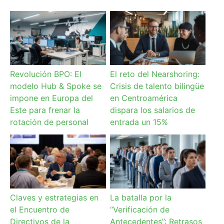
Revolución BPO: El
El reto del Nearshoring:
modelo Hub & Spoke se
Crisis de talento bilingüe
impone en Europa del
en Centroamérica
Este para frenar la
dispara los salarios de
rotación de personal
entrada un 15%
Claves y estrategias en
La batalla por la
el Encuentro de
“Verificación de
Directivos de la
Antecedentes”: Retrasos