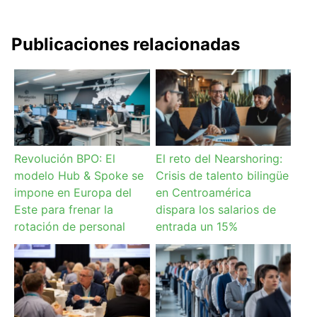
Publicaciones relacionadas
Revolución BPO: El
El reto del Nearshoring:
modelo Hub & Spoke se
Crisis de talento bilingüe
impone en Europa del
en Centroamérica
Este para frenar la
dispara los salarios de
rotación de personal
entrada un 15%