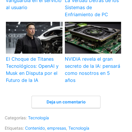
vanguardia en el servicio
La Verdad Detrás de los
al usuario
Sistemas de
Enfriamiento de PC
El Choque de Titanes
NVIDIA revela el gran
Tecnológicos: OpenAI y
secreto de la IA: pensará
Musk en Disputa por el
como nosotros en 5
Futuro de la IA
años
Deja un comentario
Categorías:
Tecnología
Etiquetas:
Contenido
,
empresas
,
Tecnología