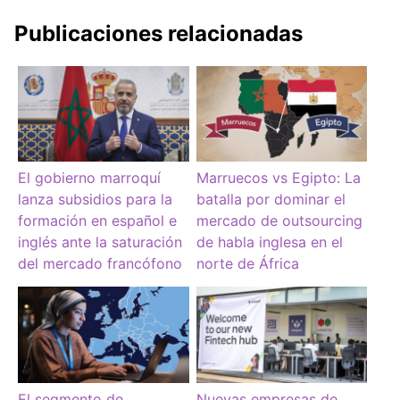
Publicaciones relacionadas
El gobierno marroquí
Marruecos vs Egipto: La
lanza subsidios para la
batalla por dominar el
formación en español e
mercado de outsourcing
inglés ante la saturación
de habla inglesa en el
del mercado francófono
norte de África
El segmento de
Nuevas empresas de