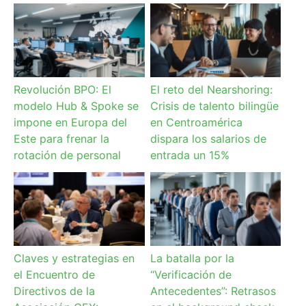
Revolución BPO: El
El reto del Nearshoring:
modelo Hub & Spoke se
Crisis de talento bilingüe
impone en Europa del
en Centroamérica
Este para frenar la
dispara los salarios de
rotación de personal
entrada un 15%
Claves y estrategias en
La batalla por la
el Encuentro de
“Verificación de
Directivos de la
Antecedentes”: Retrasos