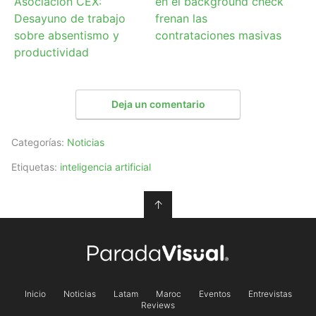
Asociación CEX:
en el background check
Desayuno de trabajo
frenan las
sobre absentismo y
contrataciones masivas
productividad
Deja un comentario
Categorías:
Noticias
Etiquetas:
inteligencia artificial
↑
Inicio
Noticias
Latam
Maroc
Eventos
Entrevistas
Reviews