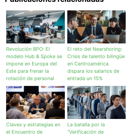
Revolución BPO: El
El reto del Nearshoring:
modelo Hub & Spoke se
Crisis de talento bilingüe
impone en Europa del
en Centroamérica
Este para frenar la
dispara los salarios de
rotación de personal
entrada un 15%
Claves y estrategias en
La batalla por la
el Encuentro de
“Verificación de