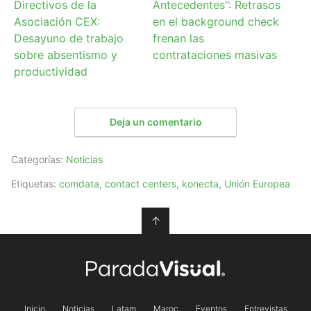
Directivos de la
Antecedentes”: Retrasos
Asociación CEX:
en el background check
Desayuno de trabajo
frenan las
sobre absentismo y
contrataciones masivas
productividad
Deja un comentario
Categorías:
Noticias
Etiquetas:
comdata
,
contact centers
,
konecta
,
Unión Europea
↑
Inicio
Noticias
Latam
Maroc
Eventos
Entrevistas