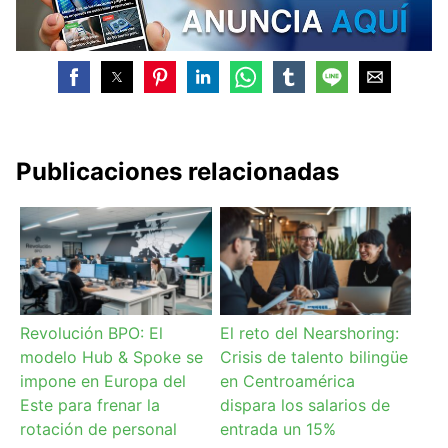
Publicaciones relacionadas
Revolución BPO: El
El reto del Nearshoring:
modelo Hub & Spoke se
Crisis de talento bilingüe
impone en Europa del
en Centroamérica
Este para frenar la
dispara los salarios de
rotación de personal
entrada un 15%