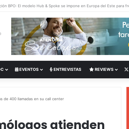
 del Nearshoring: Crisis de talento bilingüe en Centroamérica dispara lo
OC
EVENTOS
ENTREVISTAS
REVIEWS
 de 400 llamadas en su call center
mólogos atienden