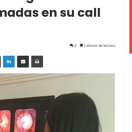
madas en su call
0
1 minuto de lectura
ok
X
LinkedIn
Compartir por correo electrónico
Imprimir