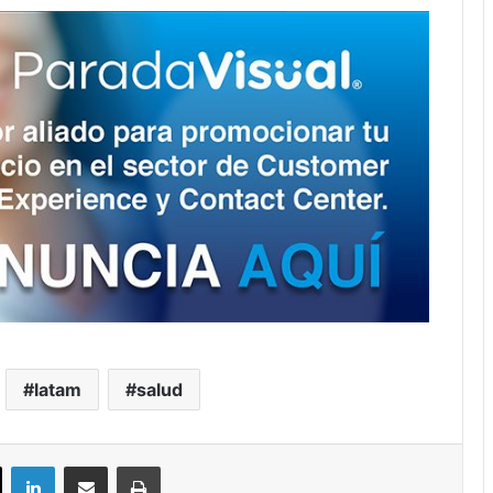
latam
salud
ok
X
LinkedIn
Compartir por correo electrónico
Imprimir