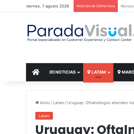
viernes, 7 agosto 2026
Noticias de última hora
El reto
INICIO
NOTICIAS
LATAM
MAR
Inicio
/
Latam
/
Uruguay: Oftalmólogos atienden más
Latam
Uruguay: Oftal