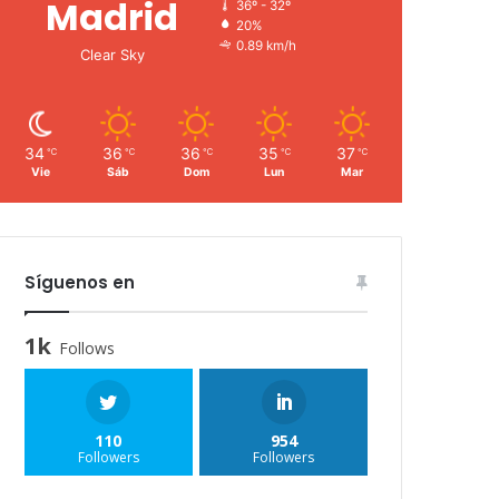
Madrid
36º - 32º
20%
0.89 km/h
Clear Sky
34
36
36
35
37
℃
℃
℃
℃
℃
Vie
Sáb
Dom
Lun
Mar
Síguenos en
1k
Follows
110
954
Followers
Followers