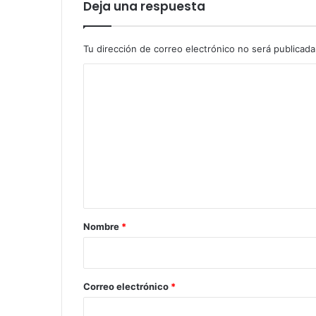
Deja una respuesta
Tu dirección de correo electrónico no será publicada
C
o
m
e
n
t
a
r
Nombre
*
i
o
*
Correo electrónico
*