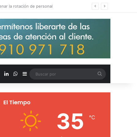
s salarios de entrada un 15%
X
LinkedIn
WhatsApp
Barra lateral
Buscar
por
El Tiempo
35
℃