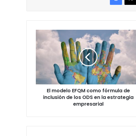
El
modelo
EFQM
como
fórmula
de
inclusión
de
los
El modelo EFQM como fórmula de
ODS
en
inclusión de los ODS en la estrategia
la
empresarial
estrategia
empresarial