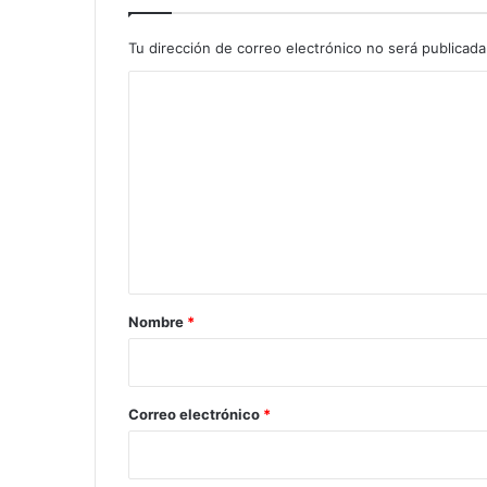
Tu dirección de correo electrónico no será publicada
C
o
m
e
n
t
a
r
Nombre
*
i
o
*
Correo electrónico
*