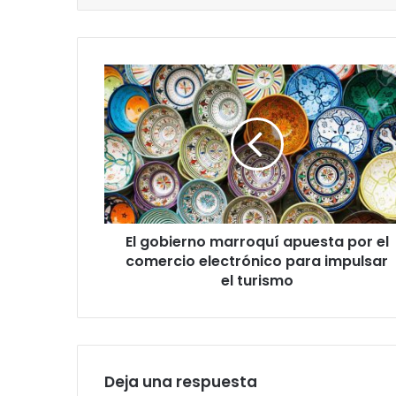
El
gobierno
marroquí
apuesta
por
el
comercio
electrónico
para
El gobierno marroquí apuesta por el
impulsar
el
comercio electrónico para impulsar
turismo
el turismo
Deja una respuesta