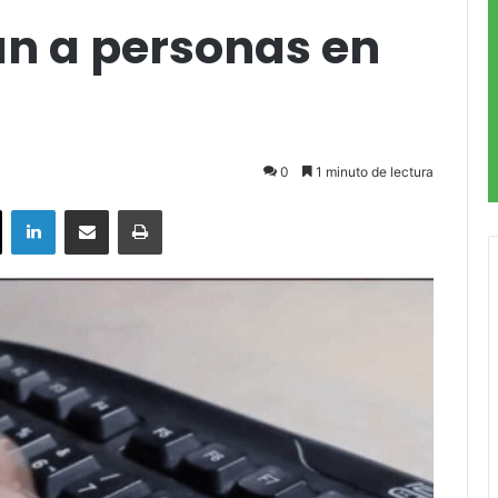
an a personas en
0
1 minuto de lectura
ok
X
LinkedIn
Compartir por correo electrónico
Imprimir