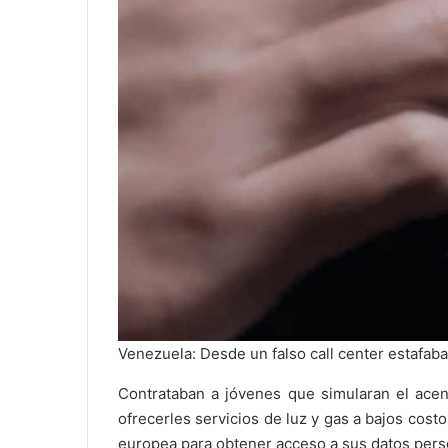
Venezuela: Desde un falso call center estafab
Contrataban a jóvenes que simularan el acen
ofrecerles servicios de luz y gas a bajos cos
europea para obtener acceso a sus datos pers