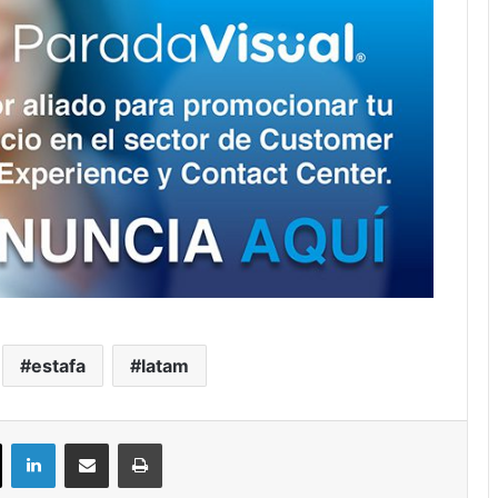
estafa
latam
ok
X
LinkedIn
Compartir por correo electrónico
Imprimir