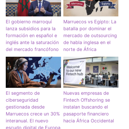
El gobierno marroquí
Marruecos vs Egipto: La
lanza subsidios para la
batalla por dominar el
formación en español e
mercado de outsourcing
inglés ante la saturación
de habla inglesa en el
del mercado francófono
norte de África
El segmento de
Nuevas empresas de
ciberseguridad
Fintech Offshoring se
gestionada desde
instalan buscando el
Marruecos crece un 30%
pasaporte financiero
interanual. El nuevo
hacia África Occidental
escudo digital de Europa