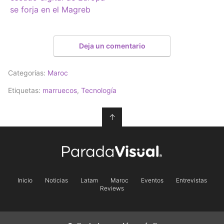
se forja en el Magreb
Deja un comentario
Categorías:
Maroc
Etiquetas:
marruecos
,
Tecnología
↑
Inicio
Noticias
Latam
Maroc
Eventos
Entrevistas
Reviews