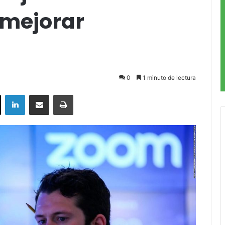
 mejorar
0
1 minuto de lectura
ok
X
LinkedIn
Compartir por correo electrónico
Imprimir