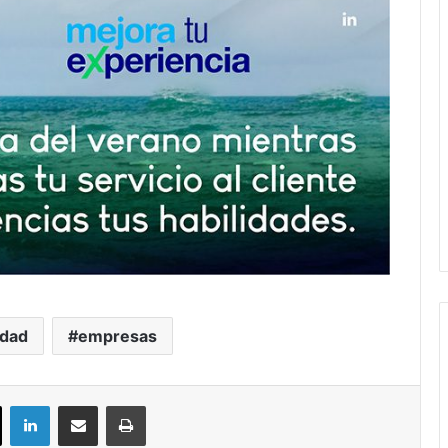
idad
empresas
ok
X
LinkedIn
Compartir por correo electrónico
Imprimir