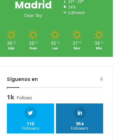
Madrid
32º - 29º
24%
0.89 km/h
Clear Sky
36
36
35
37
38
℃
℃
℃
℃
℃
Sáb
Dom
Lun
Mar
Mié
Síguenos en
1k
Follows
110
954
Followers
Followers