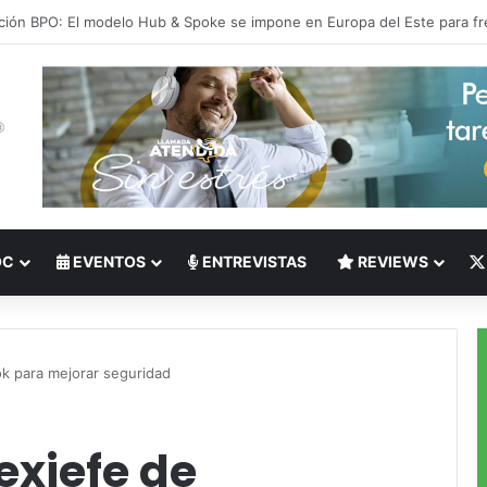
 del Nearshoring: Crisis de talento bilingüe en Centroamérica dispara lo
OC
EVENTOS
ENTREVISTAS
REVIEWS
k para mejorar seguridad
exjefe de