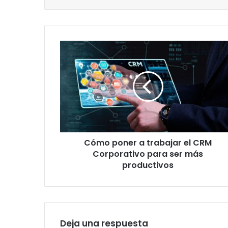
Cómo
poner
a
trabajar
el
CRM
Corporativo
para
ser
Cómo poner a trabajar el CRM
más
productivos
Corporativo para ser más
productivos
Deja una respuesta