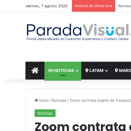
viernes, 7 agosto 2026
Noticias de última hora
El reto
INICIO
NOTICIAS
LATAM
MAR
Inicio
/
Noticias
/
Zoom contrata exjefe de Faceboo
Noticias
Zoom contrata 