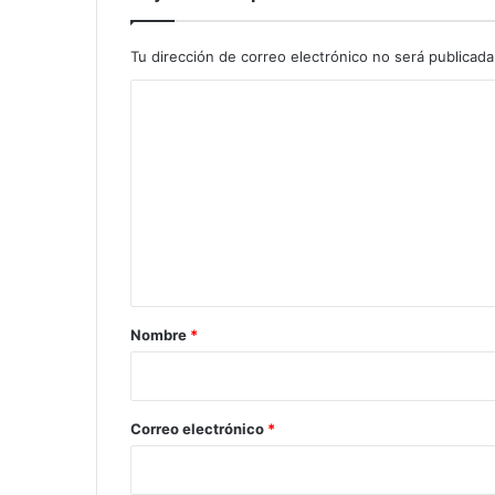
Tu dirección de correo electrónico no será publicada
C
o
m
e
n
t
a
r
Nombre
*
i
o
*
Correo electrónico
*