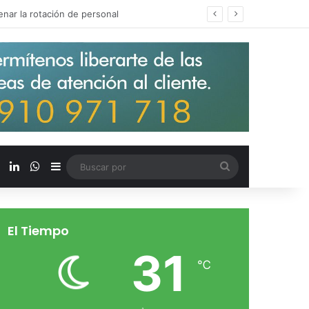
s salarios de entrada un 15%
X
LinkedIn
WhatsApp
Barra lateral
Buscar
por
El Tiempo
31
℃