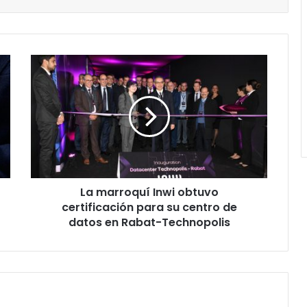
La
marroquí
Inwi
obtuvo
certificación
para
su
centro
de
La marroquí Inwi obtuvo
datos
en
certificación para su centro de
Rabat-
datos en Rabat-Technopolis
Technopolis