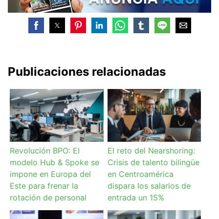
Publicaciones relacionadas
Revolución BPO: El
El reto del Nearshoring:
modelo Hub & Spoke se
Crisis de talento bilingüe
impone en Europa del
en Centroamérica
Este para frenar la
dispara los salarios de
rotación de personal
entrada un 15%