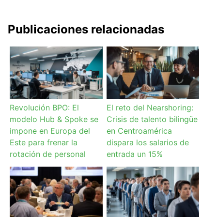
Publicaciones relacionadas
Revolución BPO: El
El reto del Nearshoring:
modelo Hub & Spoke se
Crisis de talento bilingüe
impone en Europa del
en Centroamérica
Este para frenar la
dispara los salarios de
rotación de personal
entrada un 15%