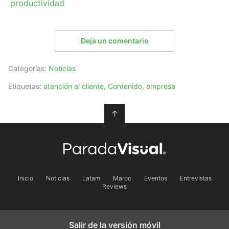
productividad
Deja un comentario
Categorías:
Noticias
Etiquetas:
atención al cliente
,
Contenido
,
empresa
↑
Inicio
Noticias
Latam
Maroc
Eventos
Entrevistas
Reviews
Salir de la versión móvil