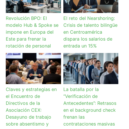
Revolución BPO: El
El reto del Nearshoring:
modelo Hub & Spoke se
Crisis de talento bilingüe
impone en Europa del
en Centroamérica
Este para frenar la
dispara los salarios de
rotación de personal
entrada un 15%
Claves y estrategias en
La batalla por la
el Encuentro de
“Verificación de
Directivos de la
Antecedentes”: Retrasos
Asociación CEX:
en el background check
Desayuno de trabajo
frenan las
sobre absentismo y
contrataciones masivas