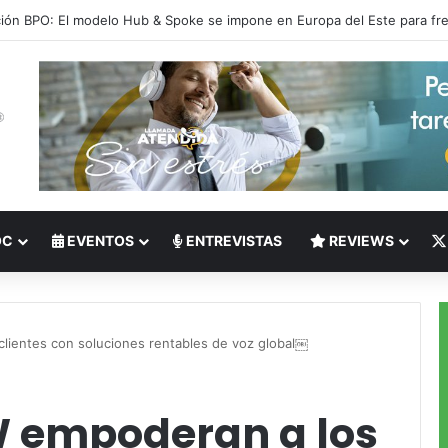
 del Nearshoring: Crisis de talento bilingüe en Centroamérica dispara lo
OC
EVENTOS
ENTREVISTAS
REVIEWS
lientes con soluciones rentables de voz global￼
 empoderan a los