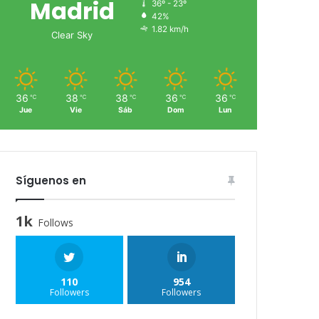
Madrid
36º - 23º
42%
1.82 km/h
Clear Sky
36
38
38
36
36
℃
℃
℃
℃
℃
Jue
Vie
Sáb
Dom
Lun
Síguenos en
1k
Follows
110
954
Followers
Followers