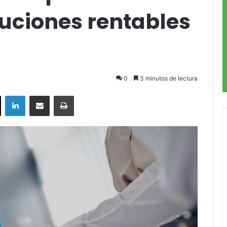
luciones rentables
0
3 minutos de lectura
ok
X
LinkedIn
Compartir por correo electrónico
Imprimir