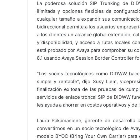
La poderosa solución SIP Trunking de DID
ilimitada y opciones flexibles de configura
cualquier tamaño a expandir sus comunicacion
bidireccional permite a los usuarios empresar
a los clientes un alcance global extendido, ca
y disponibilidad, y acceso a rutas locales con 
está probado por Avaya para comprobar su c
8.1 usando Avaya Session Border Controller for
“Los socios tecnológicos como DIDWW hacen
simple y rentable”, dijo Susy Liem, vicepre
finalización exitosa de las pruebas de cumpl
servicios de enlace troncal SIP de DIDWW fun
les ayuda a ahorrar en costos operativos y de
Laura Pakamaniene, gerente de desarrollo 
convertirnos en un socio tecnológico de Av
modelo BYOC (Bring Your Own Carrier) para cu