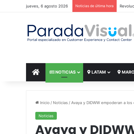
jueves, 6 agosto 2026
Noticias de última hora
El reto
INICIO
NOTICIAS
LATAM
MAR
Inicio
/
Noticias
/
Avaya y DIDWW empoderan a los c
Noticias
Avaya y DIDWW