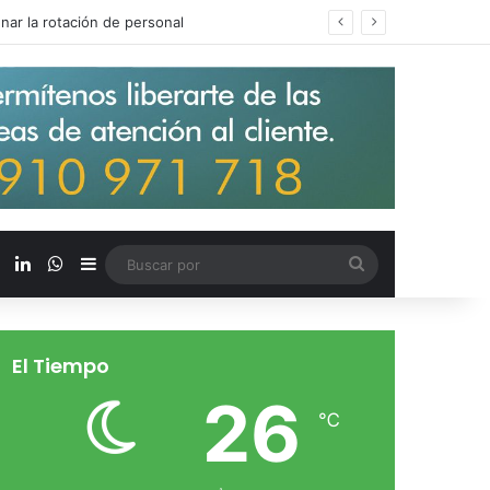
s salarios de entrada un 15%
X
LinkedIn
WhatsApp
Barra lateral
Buscar
por
El Tiempo
26
℃