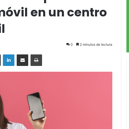
óvil en un centro
l
0
2 minutos de lectura
ok
X
LinkedIn
Compartir por correo electrónico
Imprimir