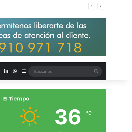
s salarios de entrada un 15%
X
LinkedIn
WhatsApp
Barra lateral
Buscar
por
El Tiempo
36
℃