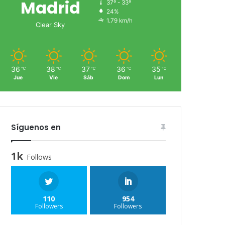
Madrid
37º - 33º
24%
1.79 km/h
Clear Sky
36
38
37
36
35
℃
℃
℃
℃
℃
Jue
Vie
Sáb
Dom
Lun
Síguenos en
1k
Follows
110
954
Followers
Followers