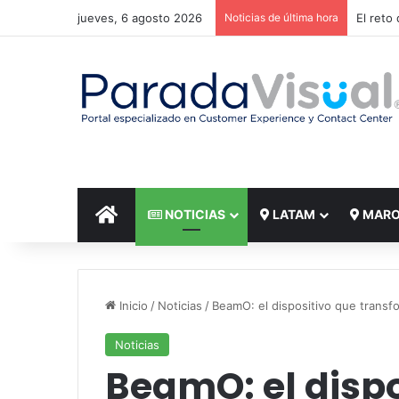
jueves, 6 agosto 2026
Noticias de última hora
El reto
INICIO
NOTICIAS
LATAM
MAR
Inicio
/
Noticias
/
BeamO: el dispositivo que transfo
Noticias
BeamO: el dispo