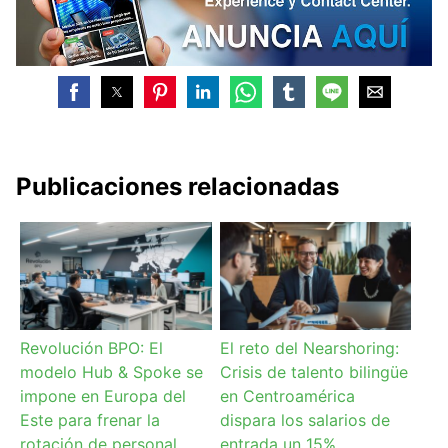
Publicaciones relacionadas
Revolución BPO: El
El reto del Nearshoring:
modelo Hub & Spoke se
Crisis de talento bilingüe
impone en Europa del
en Centroamérica
Este para frenar la
dispara los salarios de
rotación de personal
entrada un 15%