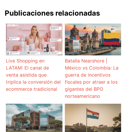
Publicaciones relacionadas
Live Shopping en
Batalla Nearshore |
LATAM: El canal de
México vs Colombia: La
venta asistida que
guerra de incentivos
triplica la conversión del
fiscales por atraer a los
ecommerce tradicional
gigantes del BPO
norteamericano