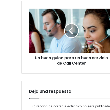
Un
buen
guion
para
un
buen
servicio
de
Call
Un buen guion para un buen servicio
Center
de Call Center
Deja una respuesta
Tu dirección de correo electrónico no será publicada