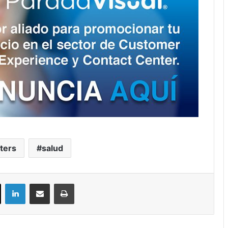
nters
salud
ok
X
LinkedIn
Compartir por correo electrónico
Imprimir