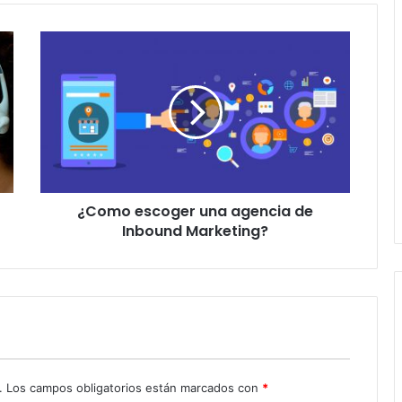
¿Como
escoger
una
agencia
de
Inbound
Marketing?
¿Como escoger una agencia de
Inbound Marketing?
.
Los campos obligatorios están marcados con
*