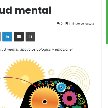
lud mental
0
1 minuto de lectura
ok
X
LinkedIn
Compartir por correo electrónico
Imprimir
alud mental, apoyo psicológico y emocional.