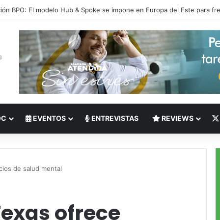
 del Nearshoring: Crisis de talento bilingüe en Centroamérica dispara lo
OC
EVENTOS
ENTREVISTAS
REVIEWS
cios de salud mental
Texas ofrece