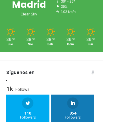
Madrid
36º - 25º
35%
1.02 km/h
Clear Sky
36
38
38
36
36
℃
℃
℃
℃
℃
Jue
Vie
Sáb
Dom
Lun
Síguenos en
1k
Follows
110
954
Followers
Followers