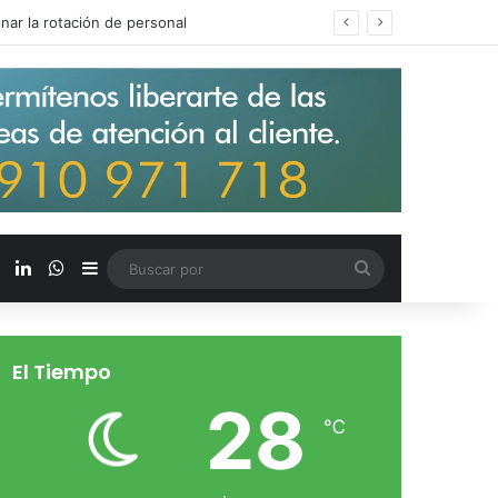
s salarios de entrada un 15%
X
LinkedIn
WhatsApp
Barra lateral
Buscar
por
El Tiempo
28
℃