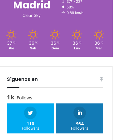
Madrid
37º - 22º
58%
0.89 km/h
Clear Sky
37
36
36
36
36
℃
℃
℃
℃
℃
Vie
Sáb
Dom
Lun
Mar
Síguenos en
1k
Follows
110
954
Followers
Followers