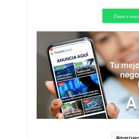
Únete a nues
marrue