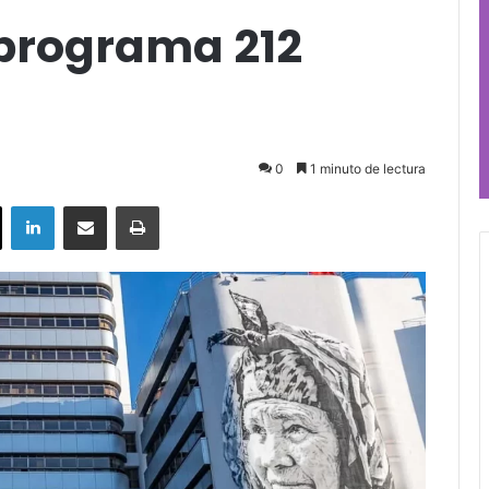
programa 212
0
1 minuto de lectura
ok
X
LinkedIn
Compartir por correo electrónico
Imprimir