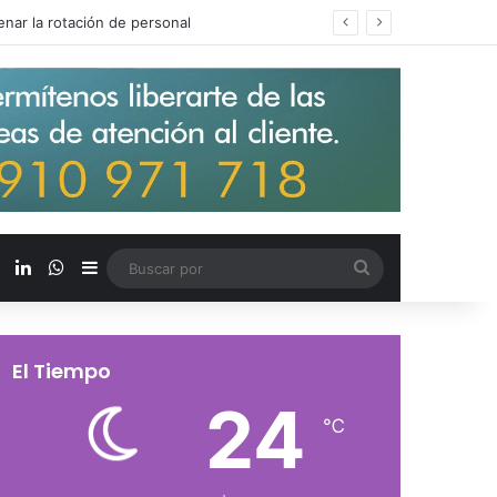
s salarios de entrada un 15%
X
LinkedIn
WhatsApp
Barra lateral
Buscar
por
El Tiempo
24
℃