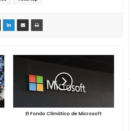
ok
X
LinkedIn
Compartir por correo electrónico
Imprimir
El
Fondo
Climático
de
Microsoft
El Fondo Climático de Microsoft