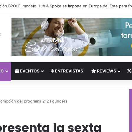
 del Nearshoring: Crisis de talento bilingüe en Centroamérica dispara lo
OC
EVENTOS
ENTREVISTAS
REVIEWS
promoción del programa 212 Founders
presenta la sexta