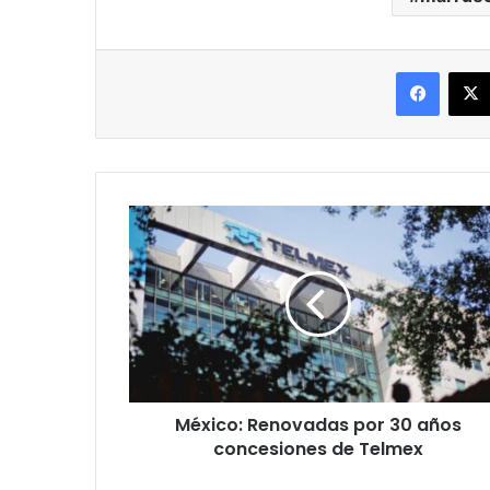
Facebo
México:
Renovadas
por
30
años
concesiones
de
Telmex
México: Renovadas por 30 años
concesiones de Telmex