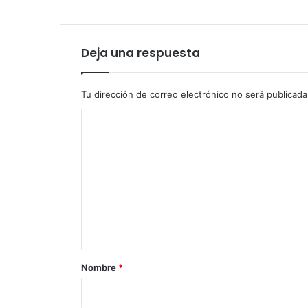
Deja una respuesta
Tu dirección de correo electrónico no será publicada
C
o
m
e
n
t
a
r
Nombre
*
i
o