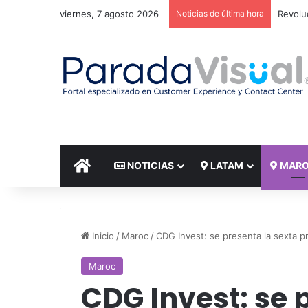
viernes, 7 agosto 2026
Noticias de última hora
El reto
INICIO
NOTICIAS
LATAM
MAR
Inicio
/
Maroc
/
CDG Invest: se presenta la sexta 
Maroc
CDG Invest: se 