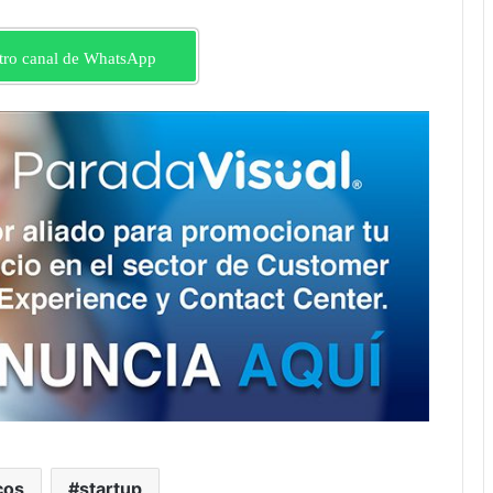
tro canal de WhatsApp
cos
startup