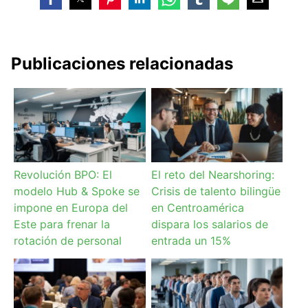
Publicaciones relacionadas
Revolución BPO: El
El reto del Nearshoring:
modelo Hub & Spoke se
Crisis de talento bilingüe
impone en Europa del
en Centroamérica
Este para frenar la
dispara los salarios de
rotación de personal
entrada un 15%