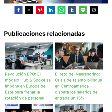
Publicaciones relacionadas
Revolución BPO: El
El reto del Nearshoring:
modelo Hub & Spoke se
Crisis de talento bilingüe
impone en Europa del
en Centroamérica
Este para frenar la
dispara los salarios de
rotación de personal
entrada un 15%