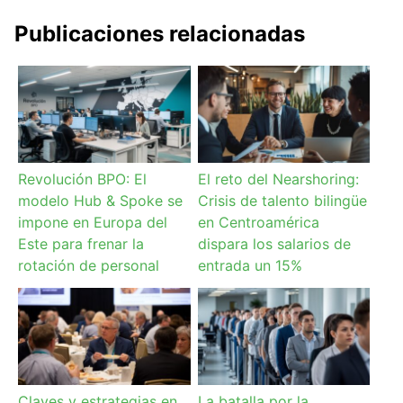
Publicaciones relacionadas
Revolución BPO: El
El reto del Nearshoring:
modelo Hub & Spoke se
Crisis de talento bilingüe
impone en Europa del
en Centroamérica
Este para frenar la
dispara los salarios de
rotación de personal
entrada un 15%
Claves y estrategias en
La batalla por la