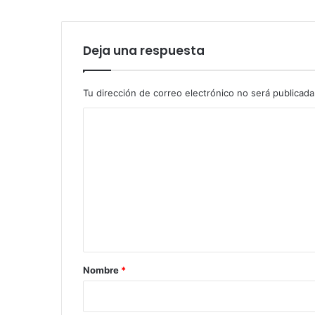
Deja una respuesta
Tu dirección de correo electrónico no será publicada
C
o
m
e
n
t
a
r
Nombre
*
i
o