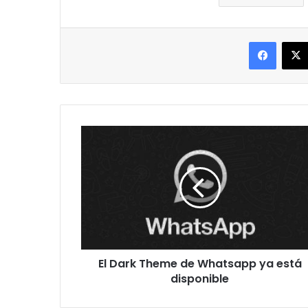
Facebo
El
Dark
Theme
de
Whatsapp
ya
está
disponible
El Dark Theme de Whatsapp ya está
disponible