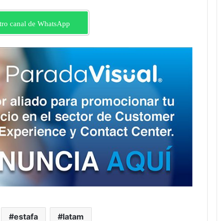
tro canal de WhatsApp
estafa
latam