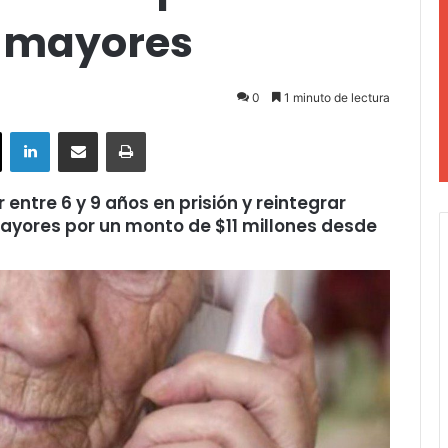
s mayores
0
1 minuto de lectura
ok
X
LinkedIn
Compartir por correo electrónico
Imprimir
ntre 6 y 9 años en prisión y reintegrar
mayores por un monto de $11 millones desde