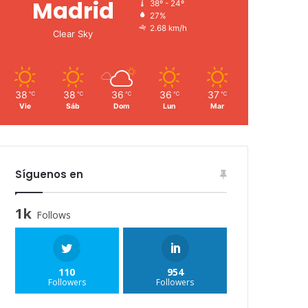
Madrid
38º - 24º
27%
2.68 km/h
Clear Sky
38
38
36
36
37
℃
℃
℃
℃
℃
Vie
Sáb
Dom
Lun
Mar
Síguenos en
1k
Follows
110
954
Followers
Followers