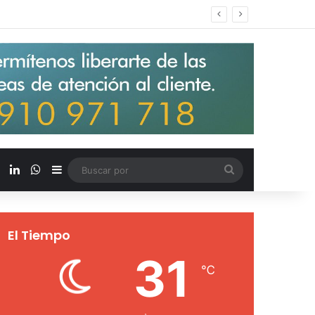
s salarios de entrada un 15%
X
LinkedIn
WhatsApp
Barra lateral
Buscar
por
El Tiempo
31
℃