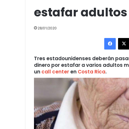
estafar adulto
28/01/2020
Facebo
Tres estadounidenses deberán pasar e
dinero por estafar a varios adultos 
un
call center
en
Costa Rica
.