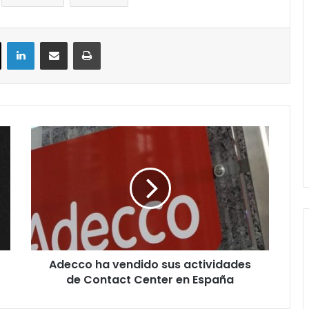
ok
X
LinkedIn
Compartir por correo electrónico
Imprimir
Adecco
ha
vendido
sus
actividades
de
Contact
Center
en
Adecco ha vendido sus actividades
España
de Contact Center en España