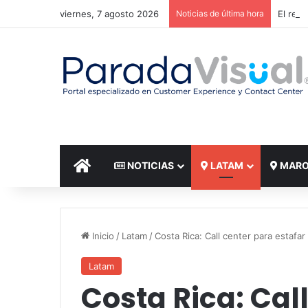
viernes, 7 agosto 2026
Noticias de última hora
El reto
INICIO
NOTICIAS
LATAM
MAR
Inicio
/
Latam
/
Costa Rica: Call center para estafa
Latam
Costa Rica: Cal