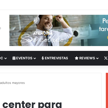
 del Nearshoring: Crisis de talento bilingüe en Centroamérica dispara lo
OC
EVENTOS
ENTREVISTAS
REVIEWS
r adultos mayores
l center para