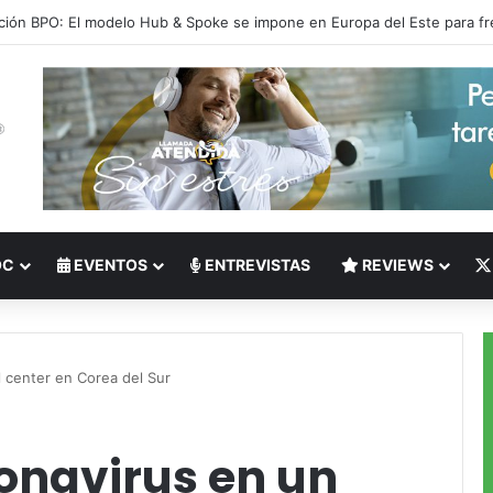
 del Nearshoring: Crisis de talento bilingüe en Centroamérica dispara lo
OC
EVENTOS
ENTREVISTAS
REVIEWS
l center en Corea del Sur
onavirus en un