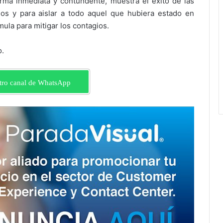
rma inmediata y contundente, muestra el éxito de las
nos y para aislar a todo aquel que hubiera estado en
mula para mitigar los contagios.
o.
tro canal de WhatsApp