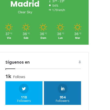
Madrid
37º - 23º
54%
1.79 km/h
Clear Sky
37
36
36
36
36
℃
℃
℃
℃
℃
Vie
Sáb
Dom
Lun
Mar
Síguenos en
1k
Follows
110
954
Followers
Followers