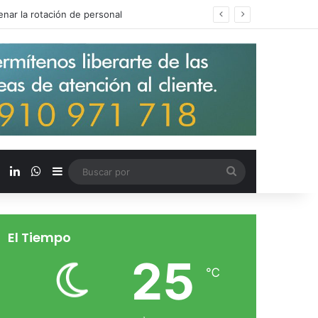
s salarios de entrada un 15%
X
LinkedIn
WhatsApp
Barra lateral
Buscar
por
El Tiempo
25
℃