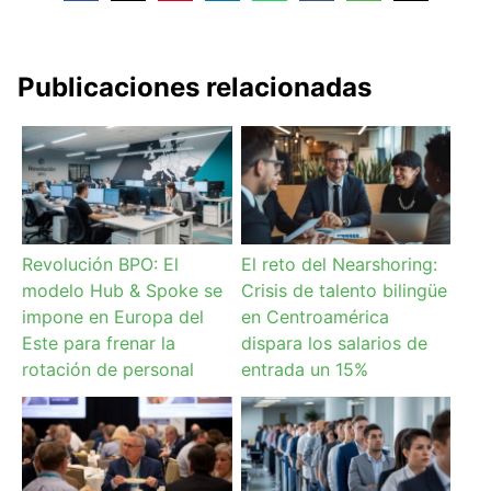
Publicaciones relacionadas
Revolución BPO: El
El reto del Nearshoring:
modelo Hub & Spoke se
Crisis de talento bilingüe
impone en Europa del
en Centroamérica
Este para frenar la
dispara los salarios de
rotación de personal
entrada un 15%