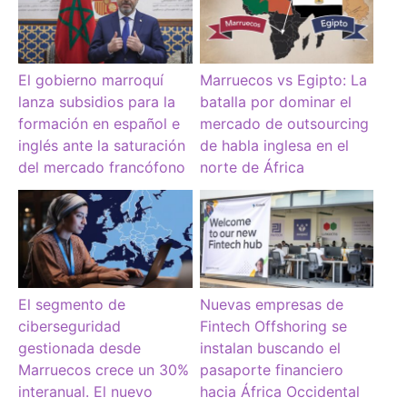
El gobierno marroquí
Marruecos vs Egipto: La
lanza subsidios para la
batalla por dominar el
formación en español e
mercado de outsourcing
inglés ante la saturación
de habla inglesa en el
del mercado francófono
norte de África
El segmento de
Nuevas empresas de
ciberseguridad
Fintech Offshoring se
gestionada desde
instalan buscando el
Marruecos crece un 30%
pasaporte financiero
interanual. El nuevo
hacia África Occidental