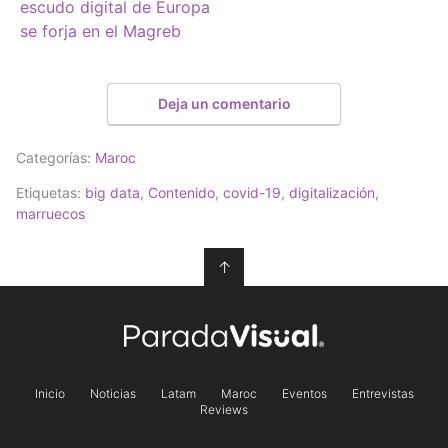
escudo digital de Europa
se forja en el Magreb
Deja un comentario
Categorías:
Maroc
Etiquetas:
big data
,
Contenido
,
covid-19
,
digitalización
,
marruecos
↑
Inicio
Noticias
Latam
Maroc
Eventos
Entrevistas
Reviews