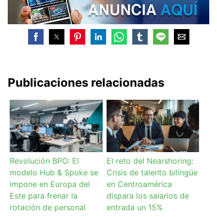
Publicaciones relacionadas
Revolución BPO: El
El reto del Nearshoring:
modelo Hub & Spoke se
Crisis de talento bilingüe
impone en Europa del
en Centroamérica
Este para frenar la
dispara los salarios de
rotación de personal
entrada un 15%