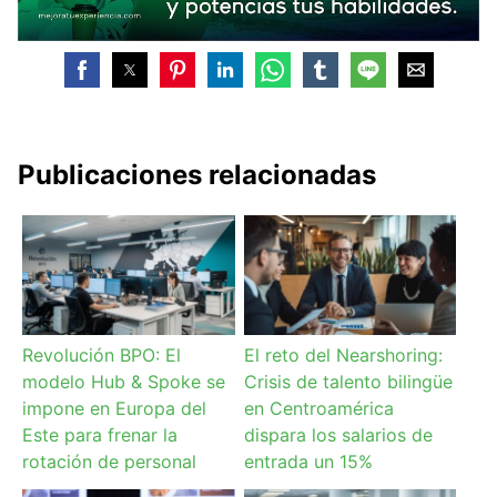
Publicaciones relacionadas
Revolución BPO: El
El reto del Nearshoring:
modelo Hub & Spoke se
Crisis de talento bilingüe
impone en Europa del
en Centroamérica
Este para frenar la
dispara los salarios de
rotación de personal
entrada un 15%