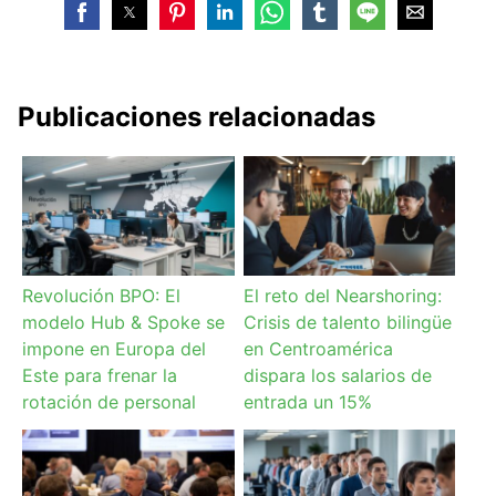
Publicaciones relacionadas
Revolución BPO: El
El reto del Nearshoring:
modelo Hub & Spoke se
Crisis de talento bilingüe
impone en Europa del
en Centroamérica
Este para frenar la
dispara los salarios de
rotación de personal
entrada un 15%